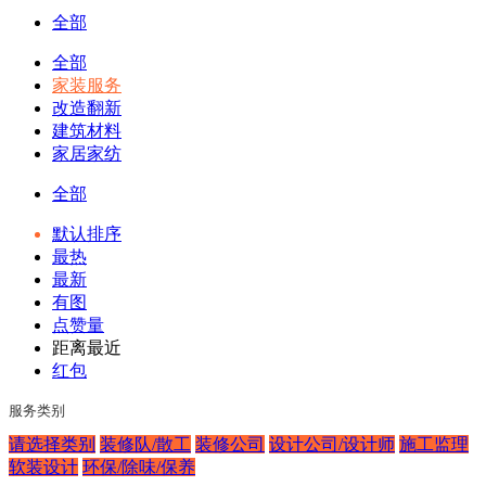
全部
全部
家装服务
改造翻新
建筑材料
家居家纺
全部
默认排序
最热
最新
有图
点赞量
距离最近
红包
服务类别
请选择类别
装修队/散工
装修公司
设计公司/设计师
施工监理
软装设计
环保/除味/保养