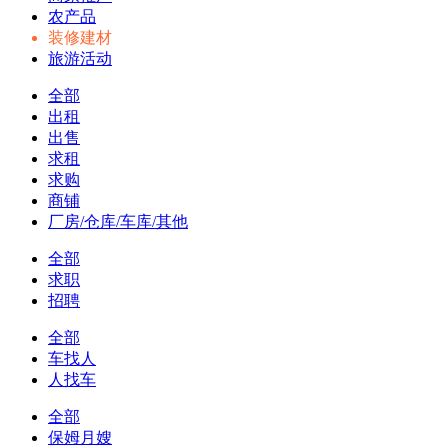
农产品
装修建材
旅游活动
全部
出租
出售
求租
求购
商铺
厂房/仓库/车库/其他
全部
求职
招聘
全部
车找人
人找车
全部
保姆月嫂