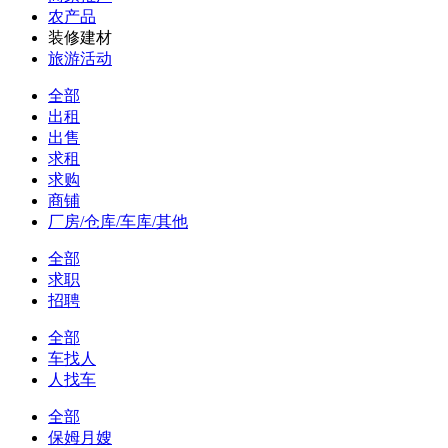
农产品
装修建材
旅游活动
全部
出租
出售
求租
求购
商铺
厂房/仓库/车库/其他
全部
求职
招聘
全部
车找人
人找车
全部
保姆月嫂