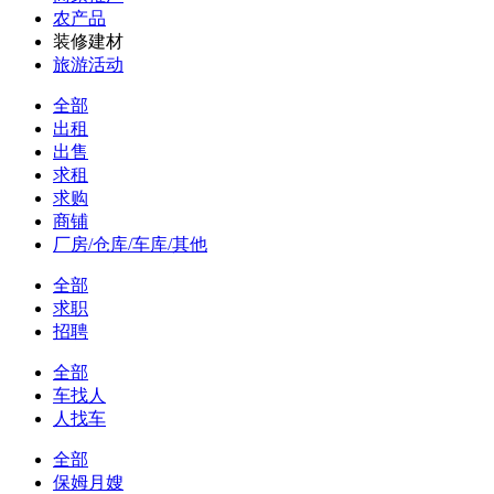
农产品
装修建材
旅游活动
全部
出租
出售
求租
求购
商铺
厂房/仓库/车库/其他
全部
求职
招聘
全部
车找人
人找车
全部
保姆月嫂