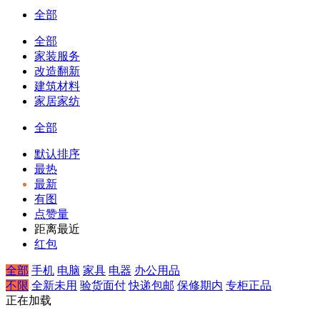
全部
全部
家装服务
改造翻新
建筑材料
家居家纺
全部
默认排序
最热
最新
有图
点赞量
距离最近
红包
全部
手机
电脑
家具
电器
办公用品
不限
全新未用
验货面付
快递包邮
保修期内
专柜正品
正在加载