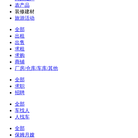
农产品
装修建材
旅游活动
全部
出租
出售
求租
求购
商铺
厂房/仓库/车库/其他
全部
求职
招聘
全部
车找人
人找车
全部
保姆月嫂