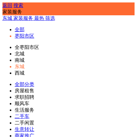
返回
搜索
家装服务
东城
家装服务
最热
筛选
全部
枣阳市区
全枣阳市区
北城
南城
东城
西城
全部分类
房屋租售
求职招聘
顺风车
生活服务
二手车
二手闲置
生意转让
商家推广