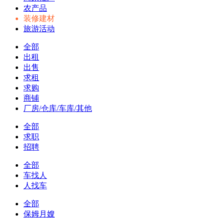
农产品
装修建材
旅游活动
全部
出租
出售
求租
求购
商铺
厂房/仓库/车库/其他
全部
求职
招聘
全部
车找人
人找车
全部
保姆月嫂