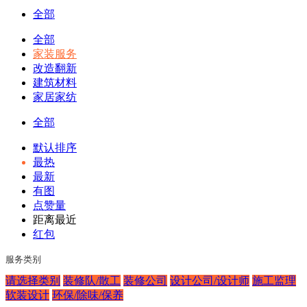
全部
全部
家装服务
改造翻新
建筑材料
家居家纺
全部
默认排序
最热
最新
有图
点赞量
距离最近
红包
服务类别
请选择类别
装修队/散工
装修公司
设计公司/设计师
施工监理
软装设计
环保/除味/保养