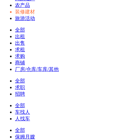
农产品
装修建材
旅游活动
全部
出租
出售
求租
求购
商铺
厂房/仓库/车库/其他
全部
求职
招聘
全部
车找人
人找车
全部
保姆月嫂