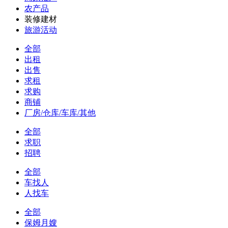
农产品
装修建材
旅游活动
全部
出租
出售
求租
求购
商铺
厂房/仓库/车库/其他
全部
求职
招聘
全部
车找人
人找车
全部
保姆月嫂